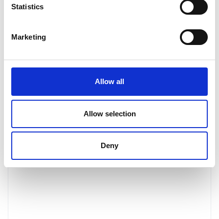
Zug, ändern sich einige Steuersätze,
Statistics
Freibeträge und Abzüge. Nutzen Sie unseren
Steuerrechners für Zug ab 2024 und lesen Sie
die Erläuterungen, um einschätzen zu
Marketing
können, welche Einkommenssteuerlast Sie in
diesem und folgenden Jahren erwartet.
Read post
Allow all
Allow selection
Deny