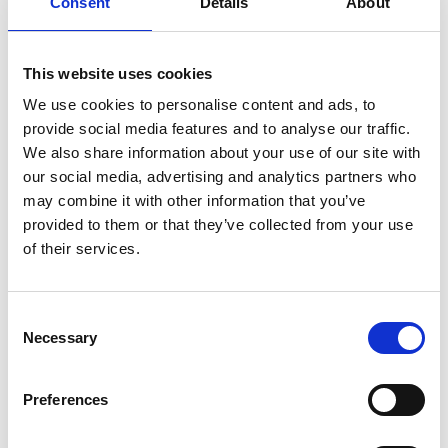
Consent
Details
About
This website uses cookies
We use cookies to personalise content and ads, to
provide social media features and to analyse our traffic.
We also share information about your use of our site with
our social media, advertising and analytics partners who
may combine it with other information that you’ve
provided to them or that they’ve collected from your use
Steuern
Kanton Zug
Buchhaltung
of their services.
January 22, 2024
Steuerrechner für die
Consent
Einkommenssteuer im Kanton Zug
Necessary
Selection
ab 2024: Navigieren Sie durch das
neue Zuger Steuergesetz
Preferences
Mit dem neuen Steuergesetz für den Kanton