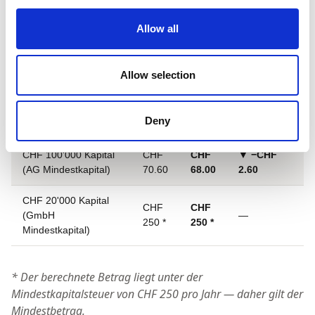
Allow all
Kapitalsteuer 2025 vs. 2026
Allow selection
KAPITALSTEUER
2025
2026
ÄNDERUNG
0,706
0,680
▼ −0,026
Satz (Gemeinde Zug)
Deny
‰
‰
‰
CHF 100'000 Kapital
CHF
CHF
▼ −CHF
(AG Mindestkapital)
70.60
68.00
2.60
CHF 20'000 Kapital
CHF
CHF
(GmbH
—
250 *
250 *
Mindestkapital)
* Der berechnete Betrag liegt unter der
Mindestkapitalsteuer von CHF 250 pro Jahr — daher gilt der
Mindestbetrag.