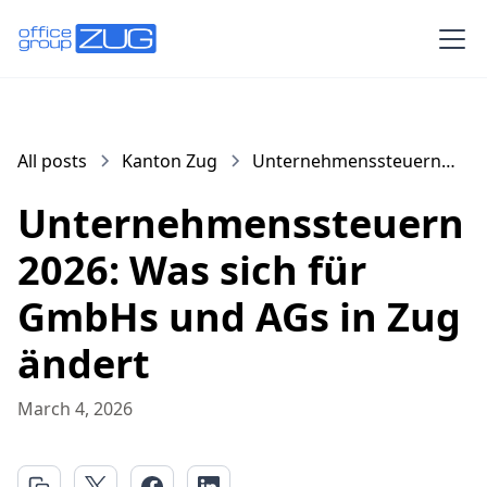
All posts
Kanton Zug
Unternehmenssteuern
2026: Was sich für GmbHs
Unternehmenssteuern
und AGs in Zug ändert
2026: Was sich für
GmbHs und AGs in Zug
ändert
March 4, 2026