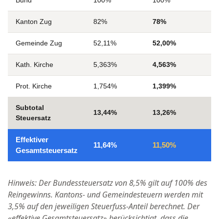
Bund
100%
100%
—
Kanton Zug
82%
78%
▼
Gemeinde Zug
52,11%
52,00%
▼
Kath. Kirche
5,363%
4,563%
▼
Prot. Kirche
1,754%
1,399%
▼
Subtotal
13,44%
13,26%
▼
Steuersatz
Effektiver
11,64%
11,50%
▼
Gesamtsteuersatz
Hinweis: Der Bundessteuersatz von 8,5% gilt auf 100% des
Reingewinns. Kantons- und Gemeindesteuern werden mit
3,5% auf den jeweiligen Steuerfuss-Anteil berechnet. Der
«effektive Gesamtsteuersatz» berücksichtigt, dass die