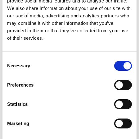
provide social media features and to analyse our traffic.
We also share information about your use of our site with
CHF
CHF
Gemeindesteuer
≈ gleich
our social media, advertising and analytics partners who
1'578.67
1'578.69
may combine it with other information that you’ve
provided to them or that they’ve collected from your use
Kirchensteuern
CHF
CHF
▼ −CHF
(total)
215.61
181.00
34.61
of their services.
Total
CHF
CHF
▼ −CHF
Gewinnsteuer
11'635.82
11'500.75
135.07
Consent
Necessary
Selection
*Die Bundessteuer steigt minimal, weil der steuerpflichtige
Nettogewinn bei tieferem Gesamtsteuersatz leicht höher
Preferences
ausfällt.
Statistics
Kapitalsteuer 2026
Neben der Gewinnsteuer zahlen Kapitalgesellschaften
Marketing
eine jährliche Steuer auf ihr Eigenkapital. Der Betrag
ist gering, aber Teil der Gesamtrechnung: