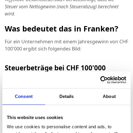
Steuer vom Nettogewinn (nach Steuerabzug) berechnet
wird.
Was bedeutet das in Franken?
Für ein Unternehmen mit einem Jahresgewinn von CHF
100'000 ergibt sich folgendes Bild:
Steuerbeträge bei CHF 100'000
Jahresgewinn
STEUEREBENE
2025
2026
DIFFERENZ
Consent
Details
About
CHF
CHF
Bundessteuer
≈ gleich
7'357.35
7'373.01
This website uses cookies
CHF
CHF
▼ −CHF
We use cookies to personalise content and ads, to
Kantonssteuer
2'484.19
2'368.04
116.15